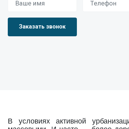
В условиях активной урбанизац
массовыми. И часто — более доро